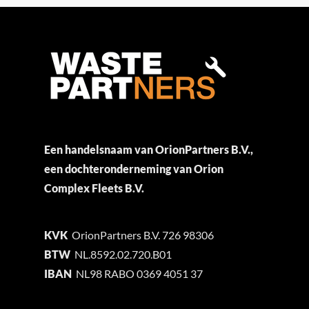
Een handelsnaam van OrionPartners B.V.,
een dochteronderneming van Orion
Complex Fleets B.V.
KVK
OrionPartners B.V. 726 98306
BTW
NL.8592.02.720.B01
IBAN
NL98 RABO 0369 4051 37