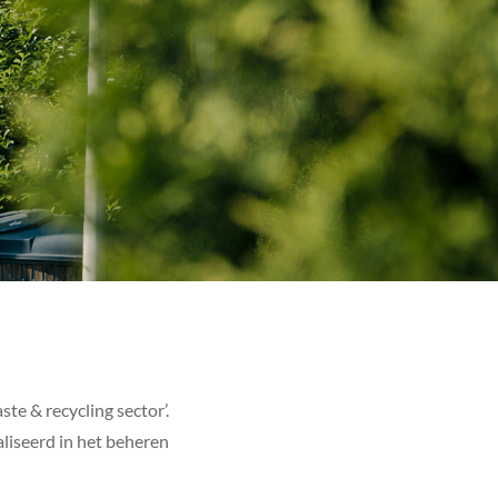
te & recycling sector’.
liseerd in het beheren