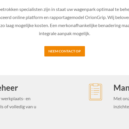
trokken specialisten zijn in staat uw wagenpark optimaal te beh
ceerd online platform en rapportagemodel OrionGrip. Wij belove
 zo laag mogelijke kosten. Een merkonafhankelijke benadering maa
integrale aanpak mogelijk.
NEEM CONTACT OP
eheer
Man
 werkplaats- en
Met onz
s of volledig van u
inzichte